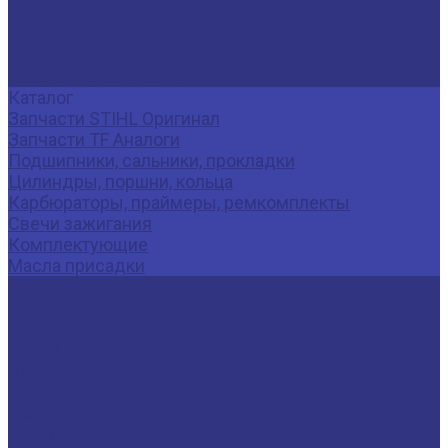
Новости
Статьи
Политика конфиденциальности
Реквизиты компании
Каталог
Запчасти STIHL Оригинал
Запчасти TF Аналоги
Подшипники, сальники, прокладки
Цилиндры, поршни, кольца
Карбюраторы, праймеры, ремкомплекты
Свечи зажигания
Комплектующие
Масла присадки
Контакты
Акции
...
Компания
Новости
Статьи
Политика конфиденциальности
Реквизиты компании