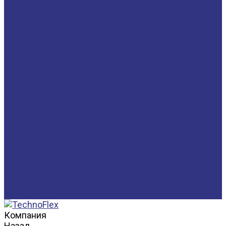
Каталог
Запчасти STIHL Оригинал
Запчасти TF Аналоги
Подшипники, сальники, прокладки
Цилиндры, поршни, кольца
Карбюраторы, праймеры, ремкомплекты
Фильтры
Система зажигания
Амортизаторы
Винты, гайки, шпильки
Маслонасосы
Глушители
Детали ДВС и прочие запчасти
Стартеры, трансмиссия
Свечи зажигания
Комплектующие
Масла присадки
Контакты
Акции
Компания
Назад